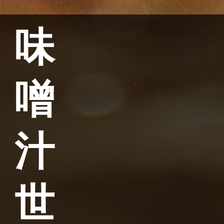
味
噌
汁
世