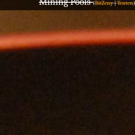
Mining Pools
(
BitZeny
|
Yenten