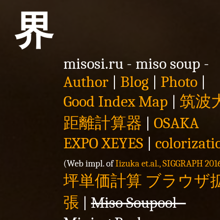
界
misosi.ru - miso soup -
Author
|
Blog
|
Photo
|
Good Index Map
|
筑波
距離計算器
|
OSAKA
EXPO XEYES
|
colorizati
(Web impl. of
Iizuka et.al., SIGGRAPH 201
坪単価計算 ブラウザ
張
|
Miso Soupool -